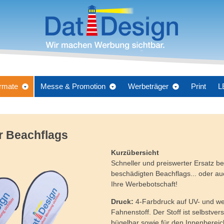
rmate
Messe & Promotion
Werbeträger
Print
L
r Beachflags
Kurzübersicht
Schneller und preiswerter Ersatz b
beschädigten Beachflags... oder au
Ihre Werbebotschaft!
Druck:
4-Farbdruck auf UV- und w
Fahnenstoff. Der Stoff ist selbstve
bügelbar sowie für den Innenbereich 