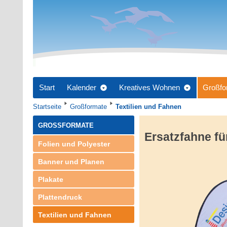
Start
Kalender
Kreatives Wohnen
Großfo
Startseite
Großformate
Textilien und Fahnen
GROSSFORMATE
Ersatzfahne fü
Folien und Polyester
Banner und Planen
Plakate
Plattendruck
Textilien und Fahnen