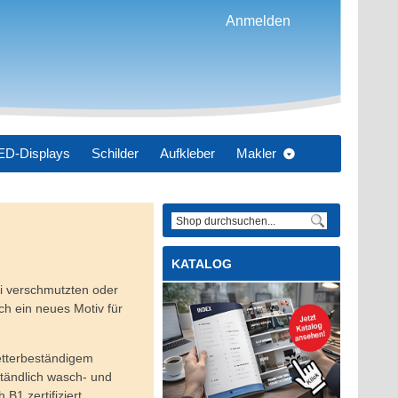
Anmelden
ED-Displays
Schilder
Aufkleber
Makler
datdesign
KATALOG
ei verschmutzten oder
ch ein neues Motiv für
etterbeständigem
rständlich wasch- und
B1 zertifiziert.