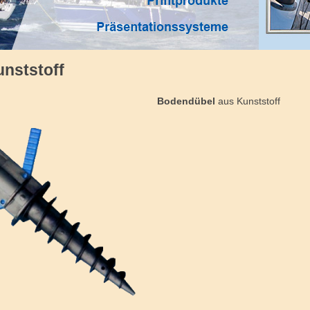
1
2
3
4
5
6
nststoff
Bodendübel
aus Kunststoff