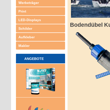
Werbeträger
Print
LED-Displays
Bodendübel Ku
Schilder
Aufkleber
Makler
ANGEBOTE