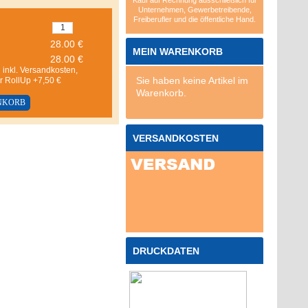
Kauf auf Rechnung ausschließlich für
Unternehmen, Gewerbetreibende,
Freiberufler und die öffentliche Hand.
28.00 €
MEIN WARENKORB
 inkl. Versandkosten,
Sie haben keine Artikel im
er RollUp +7,50 €
Warenkorb.
VERSANDKOSTEN
DRUCKDATEN