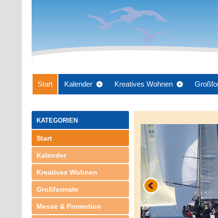
Start
Kalender
Kreatives Wohnen
Großfo
KATEGORIEN
Start
Kalender
Kreatives Wohnen
Großformate
Messe & Promotion