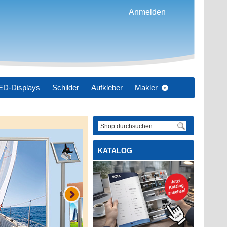
Anmelden
ED-Displays
Schilder
Aufkleber
Makler
datdesign
KATALOG