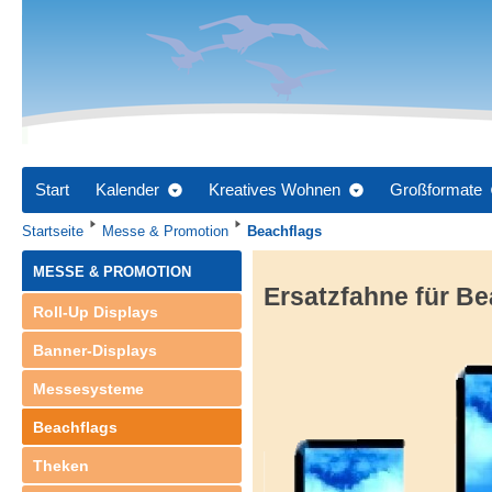
Start
Kalender
Kreatives Wohnen
Großformate
Startseite
Messe & Promotion
Beachflags
MESSE & PROMOTION
Ersatzfahne für Be
Roll-Up Displays
Banner-Displays
Messesysteme
Beachflags
Theken