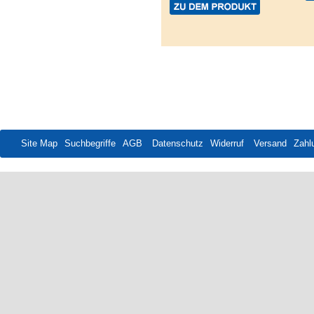
Site Map
Suchbegriffe
AGB
Datenschutz
Widerruf
Versand
Zahl