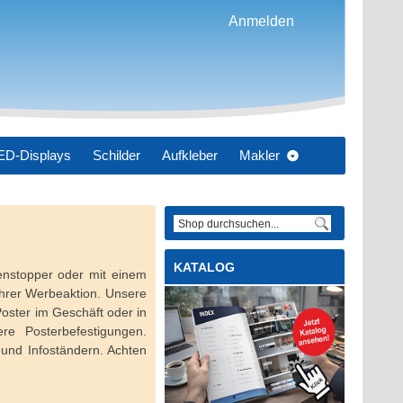
Anmelden
ED-Displays
Schilder
Aufkleber
Makler
datdesign
KATALOG
enstopper oder mit einem
Ihrer Werbeaktion. Unsere
oster im Geschäft oder in
re Posterbefestigungen.
 und Infoständern. Achten