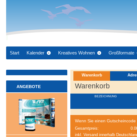
Start
Kalender
Kreatives Wohnen
Großformate
Warenkorb
Adre
Warenkorb
ANGEBOTE
BEZEICHNUNG
Wenn Sie einen Gutscheincode be
Gesamtpreis:
0.0
inkl. Versand innerhalb Deutschlan