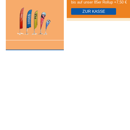
bis auf unser 85er Rollup +7,50 €
ZUR KASSE