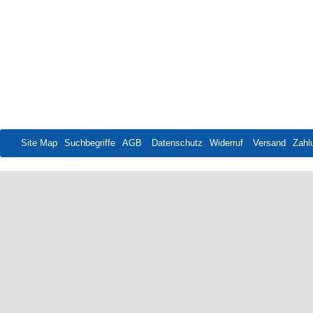
Site Map
Suchbegriffe
AGB
Datenschutz
Widerruf
Versand
Zahl